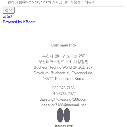
검색
글쓰기
Powered by KBoard
Company Info
부천시 원미구 도약로 287
부천테크노월드 201, 대성정밀
Bucheon Techno World 2F 201, 287,
Doyak-ro, Bucheon-si, Gyeonggi-do,
14522, Republic of Korea
032.675.7188
010.3765.2072
daesung@daesung7188.com
daesung7188@hanmail.net
PRODUCT