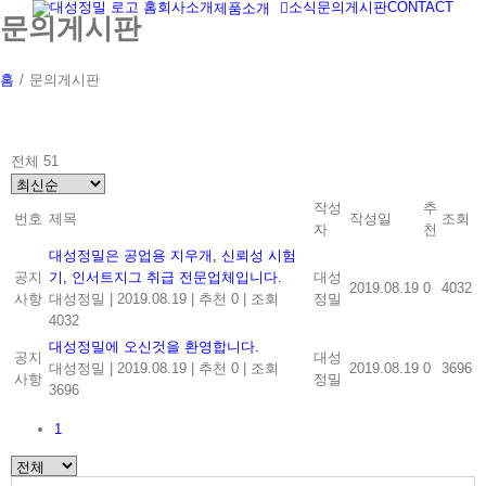
홈
회사소개
소식
문의게시판
CONTACT
제품소개
Skip
문의게시판
to
content
홈
/
문의게시판
전체 51
작성
추
번호
제목
작성일
조회
자
천
대성정밀은 공업용 지우개, 신뢰성 시험
공지
기, 인서트지그 취급 전문업체입니다.
대성
2019.08.19
0
4032
사항
대성정밀
|
2019.08.19
|
추천 0
|
조회
정밀
4032
대성정밀에 오신것을 환영합니다.
공지
대성
대성정밀
|
2019.08.19
|
추천 0
|
조회
2019.08.19
0
3696
사항
정밀
3696
1