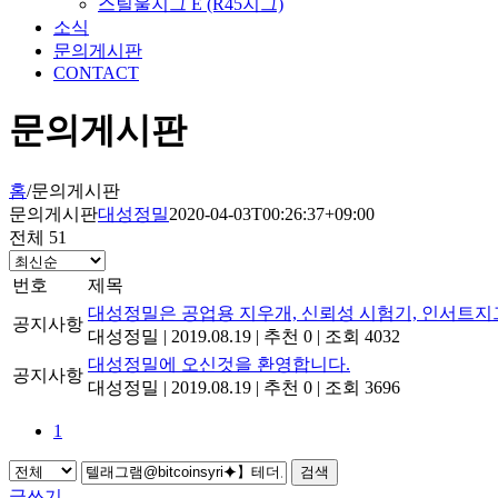
스틸울지그 E (R45지그)
소식
문의게시판
CONTACT
문의게시판
홈
/
문의게시판
문의게시판
대성정밀
2020-04-03T00:26:37+09:00
전체 51
번호
제목
대성정밀은 공업용 지우개, 신뢰성 시험기, 인서트지
공지사항
대성정밀
|
2019.08.19
|
추천 0
|
조회 4032
대성정밀에 오신것을 환영합니다.
공지사항
대성정밀
|
2019.08.19
|
추천 0
|
조회 3696
1
검색
글쓰기