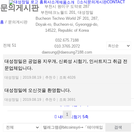
홈
회사소개
소식
문의게시판
CONTACT
제품소개
Skip
문의게시판
부천시 원미구 도약로 287
to
부천테크노월드 201, 대성정밀
content
Bucheon Techno World 2F 201, 287,
홈
/
문의게시판
Doyak-ro, Bucheon-si, Gyeonggi-do,
14522, Republic of Korea
032.675.7188
전체 51
010.3765.2072
daesung@daesung7188.com
daesung7188@hanmail.net
대성정밀은 공업용 지우개, 신뢰성 시험기, 인서트지그 취급 전
문업체입니다.
대성정밀
|
2019.08.19
|
추천 0
|
조회 4026
PRODUCT
대성정밀에 오신것을 환영합니다.
내마모시험기 1축
대성정밀
|
2019.08.19
|
추천 0
|
조회 3691
내마모시험기 3축
1
내마모시험기 5축
검색
RCA시험기