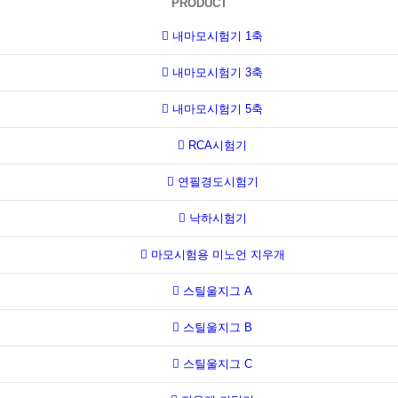
PRODUCT
내마모시험기 1축
내마모시험기 3축
내마모시험기 5축
RCA시험기
연필경도시험기
낙하시험기
마모시험용 미노언 지우개
스틸울지그 A
스틸울지그 B
스틸울지그 C