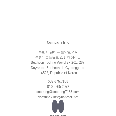
Company Info
부천시 원미구 도약로 287
부천테크노월드 201, 대성정밀
Bucheon Techno World 2F 201, 287,
Doyak-ro, Bucheon-si, Gyeonggi-do,
14522, Republic of Korea
032.675.7188
010.3765.2072
daesung@daesung7188.com
daesung7188@hanmail.net