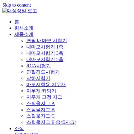
Skip to content
홈
회사소개
제품소개
연필 내마모 시험기
내마모시험기 1축
내마모시험기 3축
내마모시험기 5축
RCA시험기
연필경도시험기
낙하시험기
마모시험용 지우개
지우개 커팅기
지우개 고정 지그
스틸울지그 A
스틸울지그 B
스틸울지그 C
스틸울지그 E (R45지그)
소식