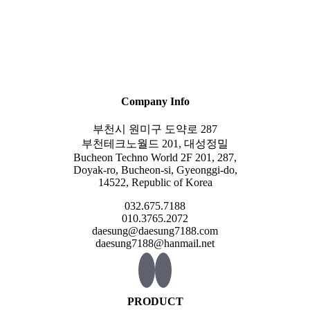
Company Info
부천시 원미구 도약로 287
부천테크노월드 201, 대성정밀
Bucheon Techno World 2F 201, 287,
Doyak-ro, Bucheon-si, Gyeonggi-do,
14522, Republic of Korea
032.675.7188
010.3765.2072
daesung@daesung7188.com
daesung7188@hanmail.net
PRODUCT