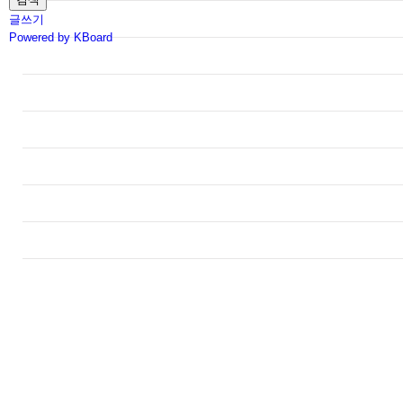
글쓰기
Powered by KBoard