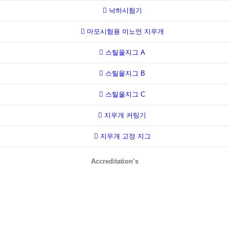
낙하시험기
마모시험용 미노언 지우개
스틸울지그 A
스틸울지그 B
스틸울지그 C
지우개 커팅기
지우개 고정 지그
Accreditation’s