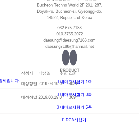
Bucheon Techno World 2F 201, 287,
Doyak-ro, Bucheon-si, Gyeonggi-do,
14522, Republic of Korea
032.675.7188
010.3765.2072
daesung@daesung7188.com
daesung7188@hanmail.net
PRODUCT
작성자
작성일
추천
조회
업체입니다.
내마모시험기 1축
대성정밀
2019.08.19
0
4031
내마모시험기 3축
대성정밀
2019.08.19
0
3694
내마모시험기 5축
RCA시험기
연필경도시험기