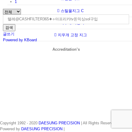
1
스틸울지그 C
지우개 커팅기
검색
글쓰기
지우개 고정 지그
Powered by KBoard
Accreditation’s
Copyright 1992 - 2020
DAESUNG PRECISION
| All Rights Reserved |
Powered by
DAESUNG PRECISION
|