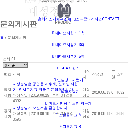
daesung7188@hanmail.net
Skip
to
content
홈
회사소개
소식
문의게시판
CONTACT
제품소개
문의게시판
PRODUCT
내마모시험기 1축
홈
/
문의게시판
내마모시험기 3축
내마모시험기 5축
전체 51
RCA시험기
작성
추
번호
제목
작성일
조회
자
천
연필경도시험기
대성정밀은 공업용 지우개, 신뢰성 시험
공지
기, 인서트지그 취급 전문업체입니다.
대성
낙하시험기
2019.08.19
0
4032
사항
대성정밀
|
2019.08.19
|
추천 0
|
조회
정밀
4032
마모시험용 미노언 지우개
대성정밀에 오신것을 환영합니다.
공지
대성
대성정밀
|
2019.08.19
|
추천 0
|
조회
2019.08.19
0
3696
스틸울지그 A
사항
정밀
3696
스틸울지그 B