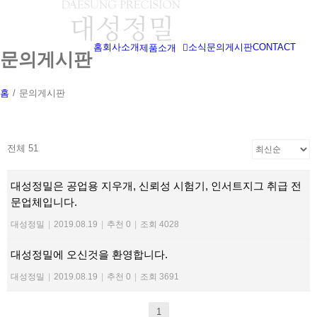
Skip
to
content
홈
회사소개
소식
문의게시판
CONTACT
제품소개
문의게시판
홈
/
문의게시판
전체 51
대성정밀은 공업용 지우개, 신뢰성 시험기, 인서트지그 취급 전
문업체입니다.
대성정밀
|
2019.08.19
|
추천 0
|
조회 4028
대성정밀에 오신것을 환영합니다.
대성정밀
|
2019.08.19
|
추천 0
|
조회 3691
1