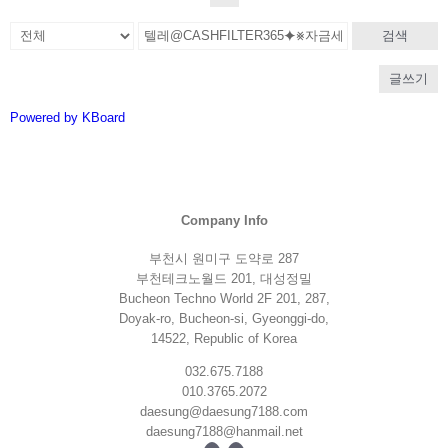
검색
글쓰기
Powered by KBoard
Company Info
부천시 원미구 도약로 287
부천테크노월드 201, 대성정밀
Bucheon Techno World 2F 201, 287,
Doyak-ro, Bucheon-si, Gyeonggi-do,
14522, Republic of Korea
032.675.7188
010.3765.2072
daesung@daesung7188.com
daesung7188@hanmail.net