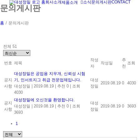
홈
회사소개
소식
문의게시판
CONTACT
제품소개
Skip
문의게시판
to
content
홈
/
문의게시판
전체 51
작성
추
번호
제목
작성일
조회
자
천
대성정밀은 공업용 지우개, 신뢰성 시험
공지
기, 인서트지그 취급 전문업체입니다.
대성
2019.08.19
0
4030
사항
대성정밀
|
2019.08.19
|
추천 0
|
조회
정밀
4030
대성정밀에 오신것을 환영합니다.
공지
대성
대성정밀
|
2019.08.19
|
추천 0
|
조회
2019.08.19
0
3693
사항
정밀
3693
1