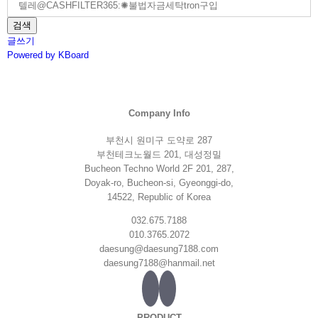
검색
글쓰기
Powered by KBoard
Company Info
부천시 원미구 도약로 287
부천테크노월드 201, 대성정밀
Bucheon Techno World 2F 201, 287,
Doyak-ro, Bucheon-si, Gyeonggi-do,
14522, Republic of Korea
032.675.7188
010.3765.2072
daesung@daesung7188.com
daesung7188@hanmail.net
PRODUCT