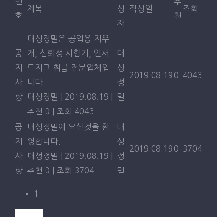
번
추
마모시험용 미노언 지우개
제목
성
작성일
조회
호
천
자
스틸울지그 A
대성정밀은 공업용 지우
공
개, 신뢰성 시험기, 인서
대
스틸울지그 B
지
트지그 취급 전문업체입
성
2019.08.19
0
4043
스틸울지그 C
사
니다.
정
항
대성정밀
|
2019.08.19
|
밀
지우개 커팅기
추천 0
|
조회 4043
공
대성정밀에 오신것을 환
대
지우개 고정 지그
지
영합니다.
성
2019.08.19
0
3704
사
대성정밀
|
2019.08.19
|
정
ACCREDITATION’S
항
추천 0
|
조회 3704
밀
1