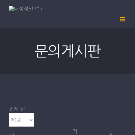
Skip
to
content
PRODUCT
내마모시험기 1축
문의게시판
내마모시험기 3축
내마모시험기 5축
RCA시험기
연필경도시험기
전체 51
낙하시험기
작