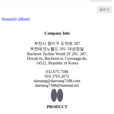
글쓰기
Powered by KBoard
Company Info
부천시 원미구 도약로 287
부천테크노월드 201, 대성정밀
Bucheon Techno World 2F 201, 287,
Doyak-ro, Bucheon-si, Gyeonggi-do,
14522, Republic of Korea
032.675.7188
010.3765.2072
daesung@daesung7188.com
daesung7188@hanmail.net
PRODUCT