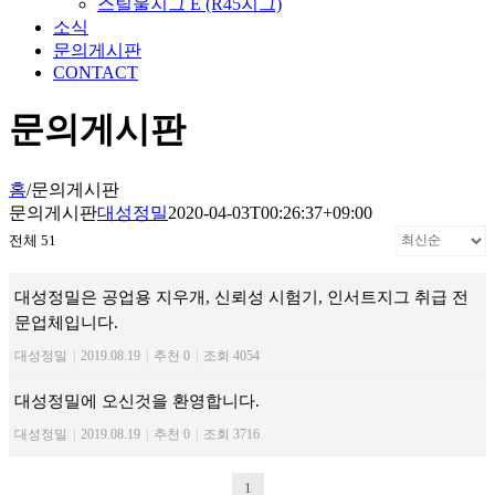
스틸울지그 E (R45지그)
소식
문의게시판
CONTACT
문의게시판
홈
/
문의게시판
문의게시판
대성정밀
2020-04-03T00:26:37+09:00
전체 51
대성정밀은 공업용 지우개, 신뢰성 시험기, 인서트지그 취급 전
문업체입니다.
대성정밀
|
2019.08.19
|
추천 0
|
조회 4054
대성정밀에 오신것을 환영합니다.
대성정밀
|
2019.08.19
|
추천 0
|
조회 3716
1