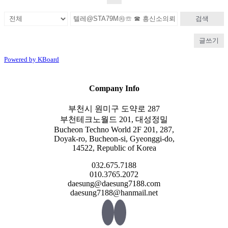
검색
글쓰기
Powered by KBoard
Company Info
부천시 원미구 도약로 287
부천테크노월드 201, 대성정밀
Bucheon Techno World 2F 201, 287,
Doyak-ro, Bucheon-si, Gyeonggi-do,
14522, Republic of Korea
032.675.7188
010.3765.2072
daesung@daesung7188.com
daesung7188@hanmail.net