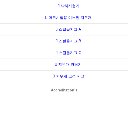
낙하시험기
마모시험용 미노언 지우개
스틸울지그 A
스틸울지그 B
스틸울지그 C
지우개 커팅기
지우개 고정 지그
Accreditation’s