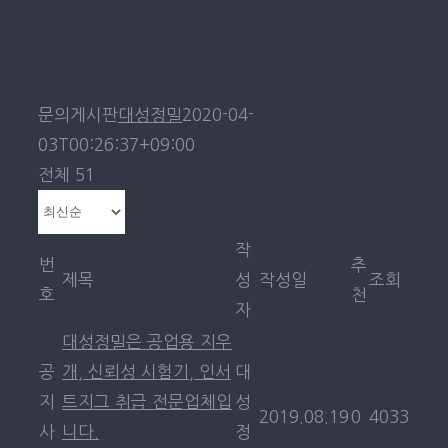
문의게시판
대성정밀
2020-04-
03T00:26:37+09:00
전체 51
작
번
추
제목
성
작성일
조회
호
천
자
대성정밀은 공업용 지우
공
개, 신뢰성 시험기, 인서
대
지
트지그 취급 전문업체입
성
2019.08.19
0
4033
사
니다.
정