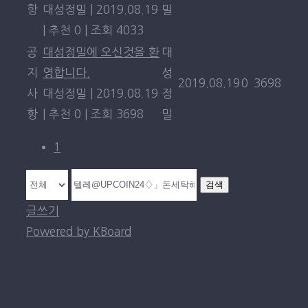
항
대성정밀
|
2019.08.19
밀
|
추천 0
|
조회 4033
공
대성정밀에 오신것을 환
대
지
영합니다.
성
2019.08.19
0
3698
사
대성정밀
|
2019.08.19
정
항
|
추천 0
|
조회 3698
밀
1
검색
글쓰기
Powered by KBoard