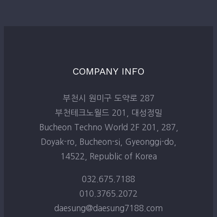
COMPANY INFO
부천시 원미구 도약로 287
부천테크노월드 201, 대성정밀
Bucheon Techno World 2F 201, 287,
Doyak-ro, Bucheon-si, Gyeonggi-do,
14522, Republic of Korea
032.675.7188
010.3765.2072
daesung@daesung7188.com