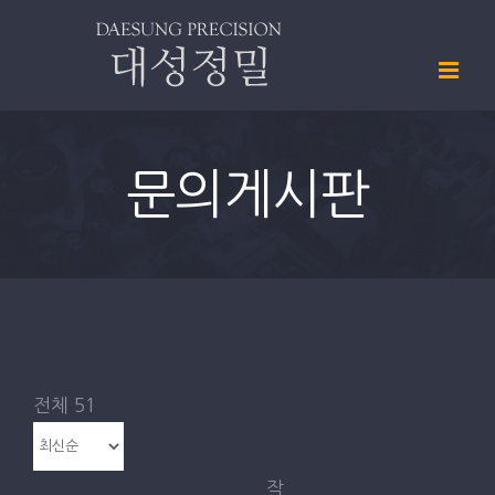
Skip
내마모시험기 3축
to
content
내마모시험기 5축
RCA시험기
문의게시판
연필경도시험기
낙하시험기
마모시험용 미노언 지우개
스틸울지그 A
전체 51
스틸울지그 B
스틸울지그 C
작