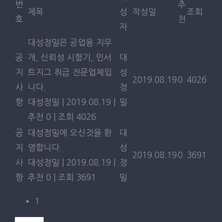
번
추
제목
성
작성일
조회
지우개 커팅기
호
천
자
대성정밀은 공업용 지우
지우개 고정 지그
공
개, 신뢰성 시험기, 인서
대
지
트지그 취급 전문업체입
성
2019.08.19
0
4026
ACCREDITATION’S
사
니다.
정
항
대성정밀
|
2019.08.19
|
밀
추천 0
|
조회 4026
공
대성정밀에 오신것을 환
대
지
영합니다.
성
2019.08.19
0
3691
사
대성정밀
|
2019.08.19
|
정
항
추천 0
|
조회 3691
밀
1