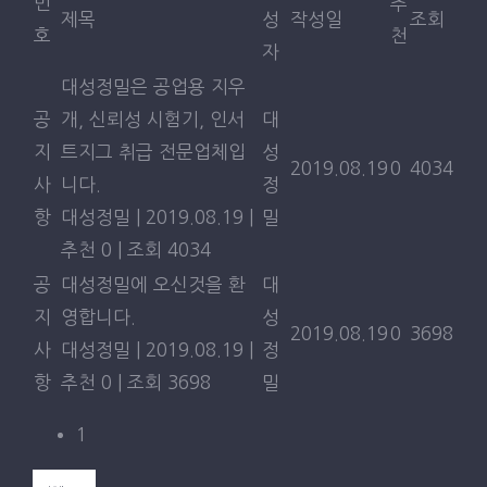
번
추
마모시험용 미노언 지우개
제목
성
작성일
조회
호
천
자
스틸울지그 A
대성정밀은 공업용 지우
공
개, 신뢰성 시험기, 인서
대
스틸울지그 B
지
트지그 취급 전문업체입
성
2019.08.19
0
4034
스틸울지그 C
사
니다.
정
항
대성정밀
|
2019.08.19
|
밀
지우개 커팅기
추천 0
|
조회 4034
공
대성정밀에 오신것을 환
대
지우개 고정 지그
지
영합니다.
성
2019.08.19
0
3698
사
대성정밀
|
2019.08.19
|
정
ACCREDITATION’S
항
추천 0
|
조회 3698
밀
1