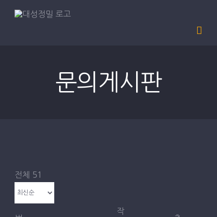
Skip
to
content
PRODUCT
내마모시험기 1축
문의게시판
내마모시험기 3축
내마모시험기 5축
RCA시험기
연필경도시험기
전체 51
낙하시험기
작