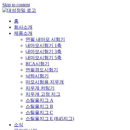
Skip to content
홈
회사소개
제품소개
연필 내마모 시험기
내마모시험기 1축
내마모시험기 3축
내마모시험기 5축
RCA시험기
연필경도시험기
낙하시험기
마모시험용 지우개
지우개 커팅기
지우개 고정 지그
스틸울지그 A
스틸울지그 B
스틸울지그 C
스틸울지그 E (R45지그)
소식