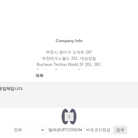
Company Info
부천시 원미구 도약로 287
부천테크노월드 201, 대성정밀
Bucheon Techno World 2F 201, 287,
Doyak-ro, Bucheon-si, Gyeonggi-do,
제목
14522, Republic of Korea
032.675.7188
전문업체입니다.
010.3765.2072
daesung@daesung7188.com
daesung7188@hanmail.net
1
PRODUCT
검색