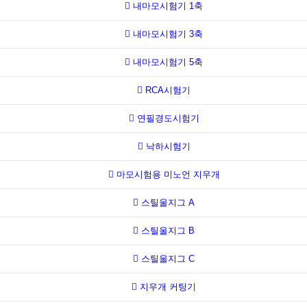
내마모시험기 1축
내마모시험기 3축
내마모시험기 5축
RCA시험기
연필경도시험기
낙하시험기
마모시험용 미노언 지우개
스틸울지그 A
스틸울지그 B
스틸울지그 C
지우개 커팅기