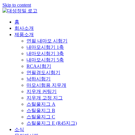
Skip to content
홈
회사소개
제품소개
연필 내마모 시험기
내마모시험기 1축
내마모시험기 3축
내마모시험기 5축
RCA시험기
연필경도시험기
낙하시험기
마모시험용 지우개
지우개 커팅기
지우개 고정 지그
스틸울지그 A
스틸울지그 B
스틸울지그 C
스틸울지그 E (R45지그)
소식