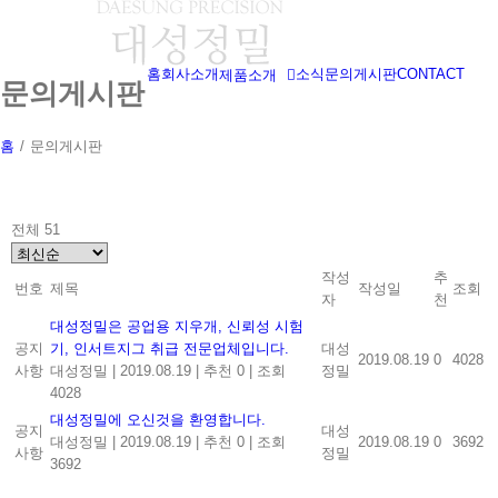
Skip
to
content
홈
회사소개
소식
문의게시판
CONTACT
제품소개
문의게시판
홈
/
문의게시판
전체 51
작성
추
번호
제목
작성일
조회
자
천
대성정밀은 공업용 지우개, 신뢰성 시험
공지
기, 인서트지그 취급 전문업체입니다.
대성
2019.08.19
0
4028
사항
대성정밀
|
2019.08.19
|
추천 0
|
조회
정밀
4028
대성정밀에 오신것을 환영합니다.
공지
대성
대성정밀
|
2019.08.19
|
추천 0
|
조회
2019.08.19
0
3692
사항
정밀
3692