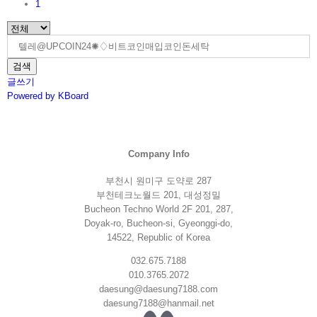
1
검색
글쓰기
Powered by KBoard
Company Info
부천시 원미구 도약로 287
부천테크노월드 201, 대성정밀
Bucheon Techno World 2F 201, 287,
Doyak-ro, Bucheon-si, Gyeonggi-do,
14522, Republic of Korea
032.675.7188
010.3765.2072
daesung@daesung7188.com
daesung7188@hanmail.net