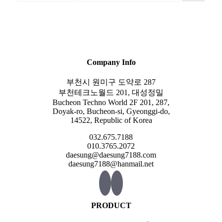
Company Info
부천시 원미구 도약로 287
부천테크노월드 201, 대성정밀
Bucheon Techno World 2F 201, 287,
Doyak-ro, Bucheon-si, Gyeonggi-do,
14522, Republic of Korea
032.675.7188
010.3765.2072
daesung@daesung7188.com
daesung7188@hanmail.net
PRODUCT