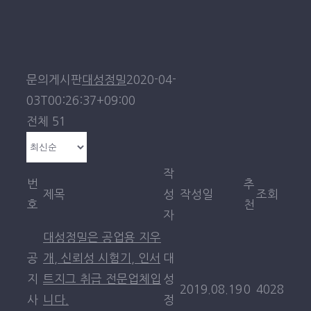
문의게시판
대성정밀
2020-04-
03T00:26:37+09:00
전체 51
작
번
추
제목
성
작성일
조회
호
천
자
대성정밀은 공업용 지우
공
개, 신뢰성 시험기, 인서
대
지
트지그 취급 전문업체입
성
2019.08.19
0
4028
사
니다.
정