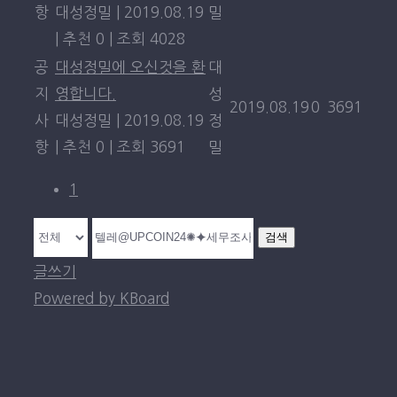
항
대성정밀
|
2019.08.19
밀
|
추천 0
|
조회 4028
공
대성정밀에 오신것을 환
대
지
영합니다.
성
2019.08.19
0
3691
사
대성정밀
|
2019.08.19
정
항
|
추천 0
|
조회 3691
밀
1
검색
글쓰기
Powered by KBoard