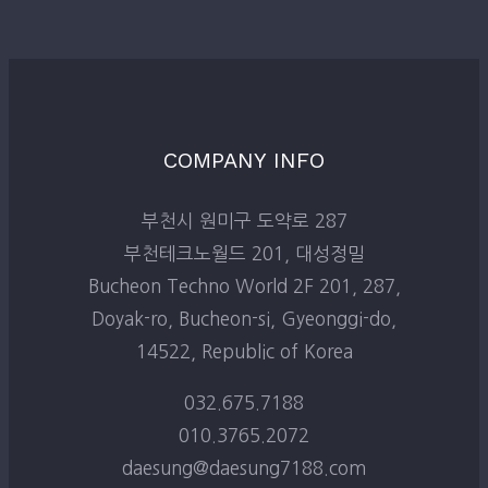
COMPANY INFO
부천시 원미구 도약로 287
부천테크노월드 201, 대성정밀
Bucheon Techno World 2F 201, 287,
Doyak-ro, Bucheon-si, Gyeonggi-do,
14522, Republic of Korea
032.675.7188
010.3765.2072
daesung@daesung7188.com