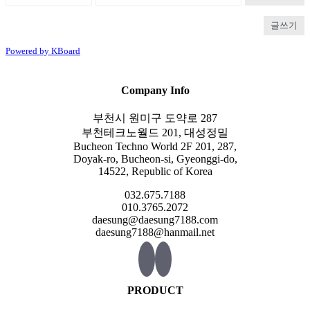
글쓰기
Powered by KBoard
Company Info
부천시 원미구 도약로 287
부천테크노월드 201, 대성정밀
Bucheon Techno World 2F 201, 287,
Doyak-ro, Bucheon-si, Gyeonggi-do,
14522, Republic of Korea
032.675.7188
010.3765.2072
daesung@daesung7188.com
daesung7188@hanmail.net
PRODUCT