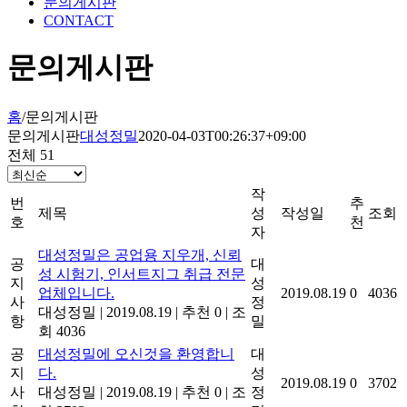
문의게시판
CONTACT
문의게시판
홈
/
문의게시판
문의게시판
대성정밀
2020-04-03T00:26:37+09:00
전체 51
작
번
추
제목
성
작성일
조회
호
천
자
대성정밀은 공업용 지우개, 신뢰
공
대
성 시험기, 인서트지그 취급 전문
지
성
업체입니다.
2019.08.19
0
4036
사
정
대성정밀
|
2019.08.19
|
추천 0
|
조
항
밀
회 4036
공
대성정밀에 오신것을 환영합니
대
지
다.
성
2019.08.19
0
3702
사
대성정밀
|
2019.08.19
|
추천 0
|
조
정