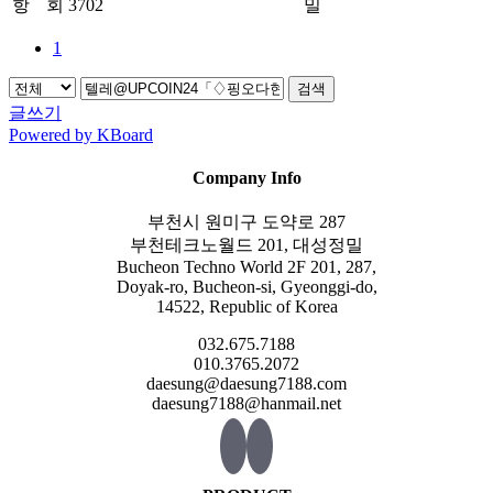
항
회 3702
밀
1
검색
글쓰기
Powered by KBoard
Company Info
부천시 원미구 도약로 287
부천테크노월드 201, 대성정밀
Bucheon Techno World 2F 201, 287,
Doyak-ro, Bucheon-si, Gyeonggi-do,
14522, Republic of Korea
032.675.7188
010.3765.2072
daesung@daesung7188.com
daesung7188@hanmail.net