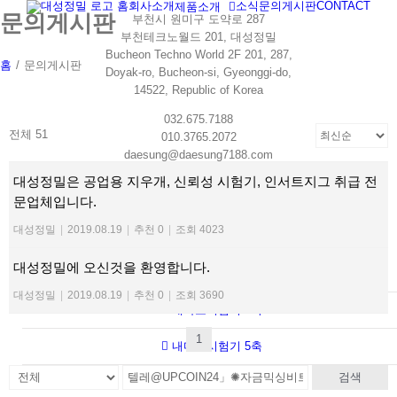
홈
회사소개
소식
문의게시판
CONTACT
제품소개
Skip
문의게시판
부천시 원미구 도약로 287
to
부천테크노월드 201, 대성정밀
content
Bucheon Techno World 2F 201, 287,
홈
/
문의게시판
Doyak-ro, Bucheon-si, Gyeonggi-do,
14522, Republic of Korea
032.675.7188
전체 51
010.3765.2072
daesung@daesung7188.com
daesung7188@hanmail.net
대성정밀은 공업용 지우개, 신뢰성 시험기, 인서트지그 취급 전
문업체입니다.
대성정밀
|
2019.08.19
|
추천 0
|
조회 4023
PRODUCT
대성정밀에 오신것을 환영합니다.
내마모시험기 1축
대성정밀
|
2019.08.19
|
추천 0
|
조회 3690
내마모시험기 3축
1
내마모시험기 5축
검색
RCA시험기