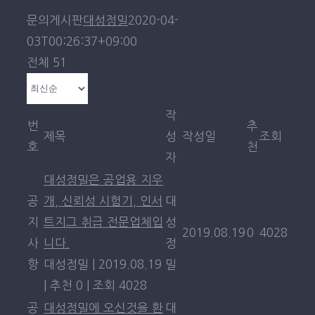
문의게시판
대성정밀
2020-04-
03T00:26:37+09:00
전체 51
작
번
추
제목
성
작성일
조회
호
천
자
대성정밀은 공업용 지우
공
개, 신뢰성 시험기, 인서
대
지
트지그 취급 전문업체입
성
2019.08.19
0
4028
사
니다.
정
항
대성정밀
|
2019.08.19
밀
|
추천 0
|
조회 4028
공
대성정밀에 오신것을 환
대