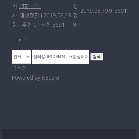
지
영합니다.
성
2019.08.19
0
3691
사
대성정밀
|
2019.08.19
정
항
|
추천 0
|
조회 3691
밀
1
검색
글쓰기
Powered by KBoard