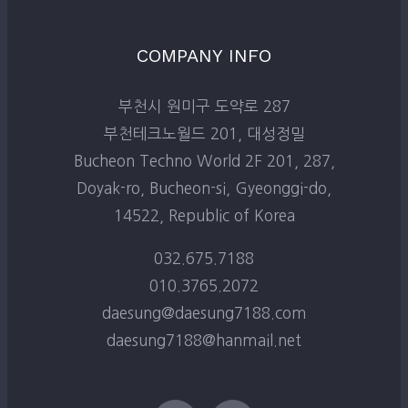
COMPANY INFO
부천시 원미구 도약로 287
부천테크노월드 201, 대성정밀
Bucheon Techno World 2F 201, 287,
Doyak-ro, Bucheon-si, Gyeonggi-do,
14522, Republic of Korea
032.675.7188
010.3765.2072
daesung@daesung7188.com
daesung7188@hanmail.net