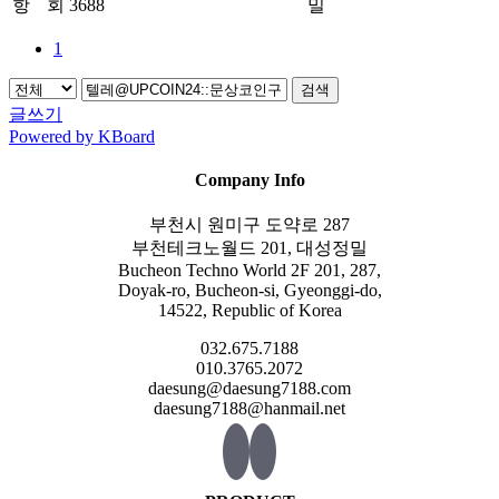
항
회 3688
밀
1
검색
글쓰기
Powered by KBoard
Company Info
부천시 원미구 도약로 287
부천테크노월드 201, 대성정밀
Bucheon Techno World 2F 201, 287,
Doyak-ro, Bucheon-si, Gyeonggi-do,
14522, Republic of Korea
032.675.7188
010.3765.2072
daesung@daesung7188.com
daesung7188@hanmail.net