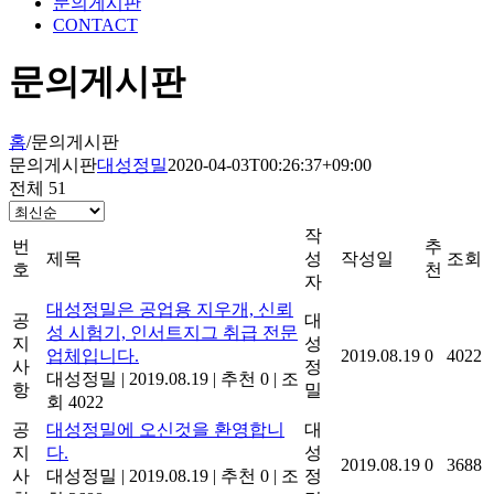
문의게시판
CONTACT
문의게시판
홈
/
문의게시판
문의게시판
대성정밀
2020-04-03T00:26:37+09:00
전체 51
작
번
추
제목
성
작성일
조회
호
천
자
대성정밀은 공업용 지우개, 신뢰
공
대
성 시험기, 인서트지그 취급 전문
지
성
업체입니다.
2019.08.19
0
4022
사
정
대성정밀
|
2019.08.19
|
추천 0
|
조
항
밀
회 4022
공
대성정밀에 오신것을 환영합니
대
지
다.
성
2019.08.19
0
3688
사
대성정밀
|
2019.08.19
|
추천 0
|
조
정