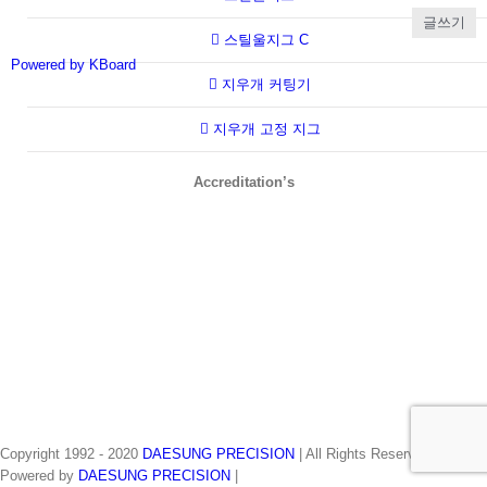
글쓰기
스틸울지그 C
Powered by KBoard
지우개 커팅기
지우개 고정 지그
Accreditation’s
Copyright 1992 - 2020
DAESUNG PRECISION
| All Rights Reserved |
Powered by
DAESUNG PRECISION
|