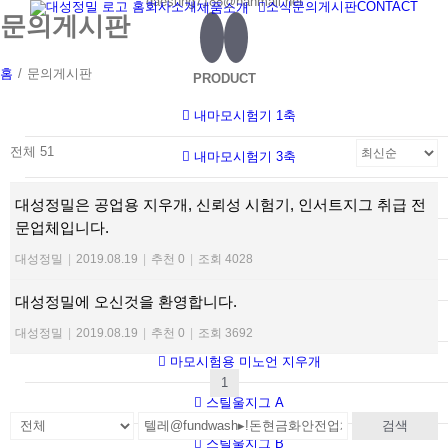
daesung7188@hanmail.net
홈
회사소개
소식
문의게시판
CONTACT
제품소개
Skip
문의게시판
to
content
홈
/
문의게시판
PRODUCT
내마모시험기 1축
전체 51
내마모시험기 3축
내마모시험기 5축
대성정밀은 공업용 지우개, 신뢰성 시험기, 인서트지그 취급 전
문업체입니다.
RCA시험기
대성정밀
|
2019.08.19
|
추천 0
|
조회 4028
연필경도시험기
대성정밀에 오신것을 환영합니다.
낙하시험기
대성정밀
|
2019.08.19
|
추천 0
|
조회 3692
마모시험용 미노언 지우개
1
스틸울지그 A
검색
스틸울지그 B