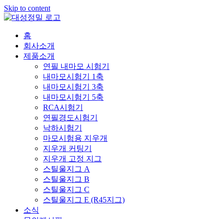
Skip to content
홈
회사소개
제품소개
연필 내마모 시험기
내마모시험기 1축
내마모시험기 3축
내마모시험기 5축
RCA시험기
연필경도시험기
낙하시험기
마모시험용 지우개
지우개 커팅기
지우개 고정 지그
스틸울지그 A
스틸울지그 B
스틸울지그 C
스틸울지그 E (R45지그)
소식