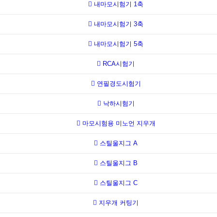
내마모시험기 1축
내마모시험기 3축
내마모시험기 5축
RCA시험기
연필경도시험기
낙하시험기
마모시험용 미노언 지우개
스틸울지그 A
스틸울지그 B
스틸울지그 C
지우개 커팅기