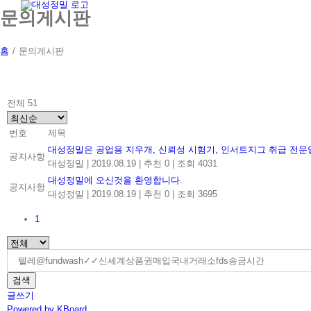
Skip
문의게시판
to
content
홈
/
문의게시판
전체 51
번호
제목
대성정밀은 공업용 지우개, 신뢰성 시험기, 인서트지그 취급 전문
공지사항
대성정밀
|
2019.08.19
|
추천 0
|
조회 4031
대성정밀에 오신것을 환영합니다.
공지사항
대성정밀
|
2019.08.19
|
추천 0
|
조회 3695
1
검색
글쓰기
Powered by KBoard