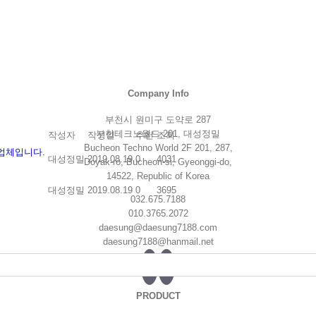
Company Info
부천시 원미구 도약로 287
부천테크노월드 201, 대성정밀
작성자
작성일
추천
조회
Bucheon Techno World 2F 201, 287,
업체입니다.
대성정밀
2019.08.19
0
4031
Doyak-ro, Bucheon-si, Gyeonggi-do,
14522, Republic of Korea
대성정밀
2019.08.19
0
3695
032.675.7188
010.3765.2072
daesung@daesung7188.com
daesung7188@hanmail.net
PRODUCT