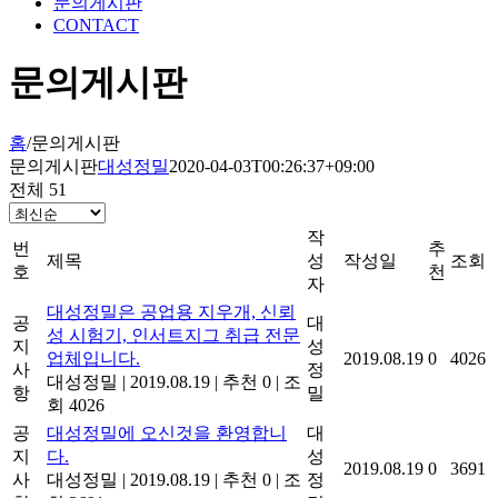
문의게시판
CONTACT
문의게시판
홈
/
문의게시판
문의게시판
대성정밀
2020-04-03T00:26:37+09:00
전체 51
작
번
추
제목
성
작성일
조회
호
천
자
대성정밀은 공업용 지우개, 신뢰
공
대
성 시험기, 인서트지그 취급 전문
지
성
업체입니다.
2019.08.19
0
4026
사
정
대성정밀
|
2019.08.19
|
추천 0
|
조
항
밀
회 4026
공
대성정밀에 오신것을 환영합니
대
지
다.
성
2019.08.19
0
3691
사
대성정밀
|
2019.08.19
|
추천 0
|
조
정