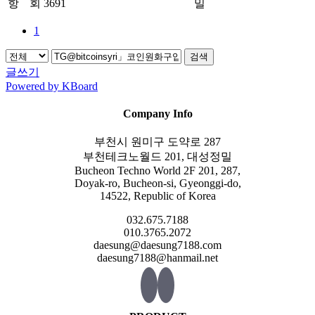
항
회 3691
밀
1
검색
글쓰기
Powered by KBoard
Company Info
부천시 원미구 도약로 287
부천테크노월드 201, 대성정밀
Bucheon Techno World 2F 201, 287,
Doyak-ro, Bucheon-si, Gyeonggi-do,
14522, Republic of Korea
032.675.7188
010.3765.2072
daesung@daesung7188.com
daesung7188@hanmail.net