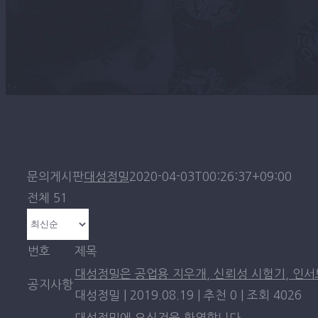
문의게시판
대성정밀
2020-04-03T00:26:37+09:00
전체 51
번호
제목
대성정밀은 공업용 지우개, 신뢰성 시험기, 인
공지사항
대성정밀
|
2019.08.19
|
추천 0
|
조회 4026
대성정밀에 오신것을 환영합니다.