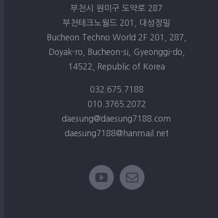
부천시 원미구 도약로 287
부천테크노월드 201, 대성정밀
Bucheon Techno World 2F 201, 287,
Doyak-ro, Bucheon-si, Gyeonggi-do,
14522, Republic of Korea
032.675.7188
010.3765.2072
daesung@daesung7188.com
daesung7188@hanmail.net