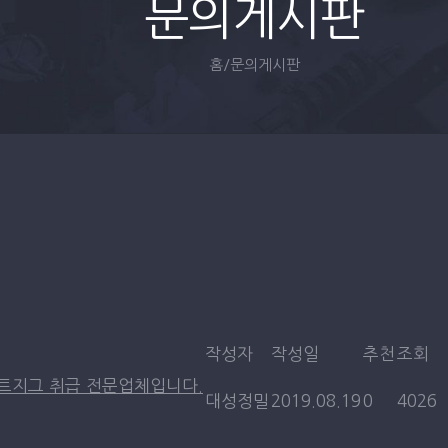
문의게시판
홈
/
문의게시판
작성자
작성일
추천
조회
서트지그 취급 전문업체입니다.
대성정밀
2019.08.19
0
4026